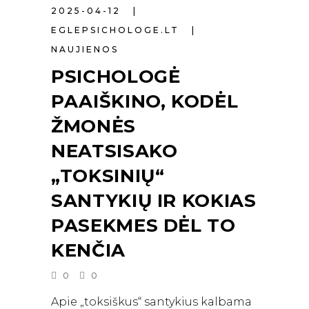
2025-04-12
EGLEPSICHOLOGE.LT
NAUJIENOS
PSICHOLOGĖ
PAAIŠKINO, KODĖL
ŽMONĖS
NEATSISAKO
„TOKSINIŲ“
SANTYKIŲ IR KOKIAS
PASEKMES DĖL TO
KENČIA
0
0
Apie „toksiškus“ santykius kalbama