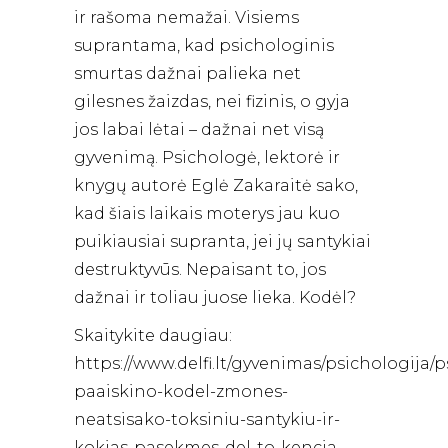
ir rašoma nemažai. Visiems
suprantama, kad psichologinis
smurtas dažnai palieka net
gilesnes žaizdas, nei fizinis, o gyja
jos labai lėtai – dažnai net visą
gyvenimą. Psichologė, lektorė ir
knygų autorė Eglė Zakaraitė sako,
kad šiais laikais moterys jau kuo
puikiausiai supranta, jei jų santykiai
destruktyvūs. Nepaisant to, jos
dažnai ir toliau juose lieka. Kodėl?
Skaitykite daugiau:
https://www.delfi.lt/gyvenimas/psichologija/
paaiskino-kodel-zmones-
neatsisako-toksiniu-santykiu-ir-
kokias-pasekmes-del-to-kencia-