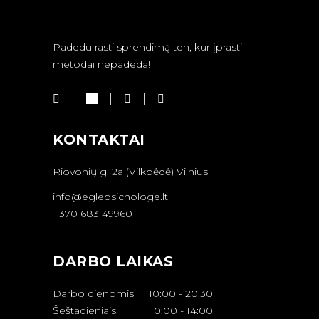
Padedu rasti sprendimą ten, kur įprasti
metodai nepadeda!
KONTAKTAI
Riovonių g. 2a (Vilkpėdė) Vilnius
info@eglepsichologe.lt
+370 683 49960
DARBO LAIKAS
Darbo dienomis
10:00
-
20:30
Šeštadieniais
10:00
-
14:00