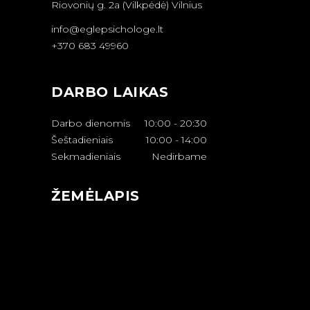
Riovonių g. 2a (Vilkpėdė) Vilnius
info@eglepsichologe.lt
+370 683 49960
DARBO LAIKAS
Darbo dienomis
10:00
-
20:30
Šeštadieniais
10:00
-
14:00
Sekmadieniais
Nedirbame
ŽEMĖLAPIS